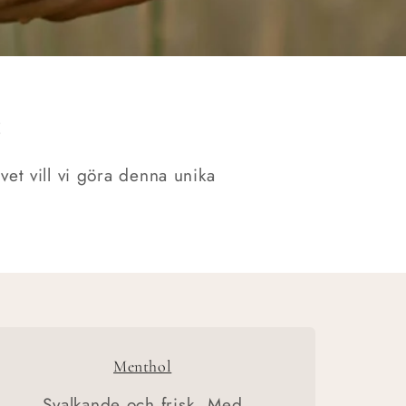
g
vet vill vi göra denna unika
Menthol
Svalkande och frisk. Med