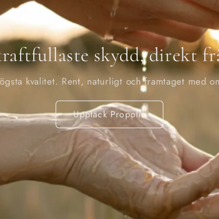
raftfullaste skydd, direkt f
högsta kvalitet. Rent, naturligt och framtaget med 
Upptäck Propolis