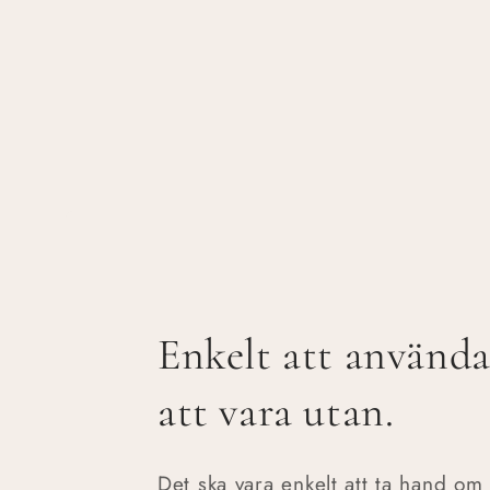
mediet
1
i
modalfönster
Enkelt att använda
att vara utan.
Det ska vara enkelt att ta hand om 