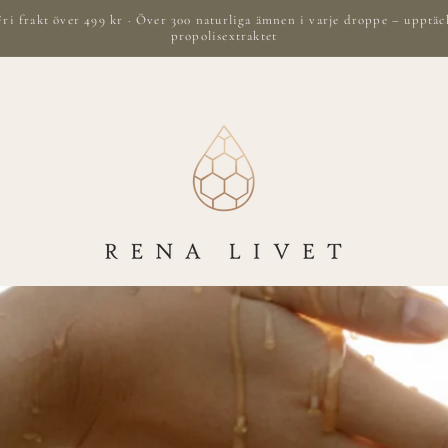
Fri frakt över 499 kr · Över 300 naturliga ämnen i varje droppe – upptäc
propolisextraktet