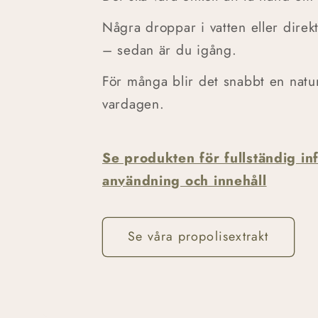
Några droppar i vatten eller dire
– sedan är du igång.
För många blir det snabbt en natur
vardagen.
Se produkten för fullständig i
användning och innehåll
Se våra propolisextrakt