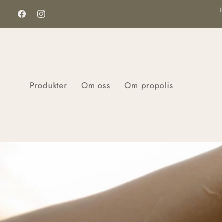
vidare
till
Facebook
Instagram
innehåll
Produkter
Om oss
Om propolis