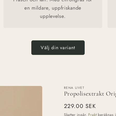
en mildare, uppfriskande
upplevelse.
Välj din variant
RENA LIVET
Propolisextrakt Ori
Ordinarie
229.00 SEK
pris
Skatter ingår.
Frakt
beräknas i