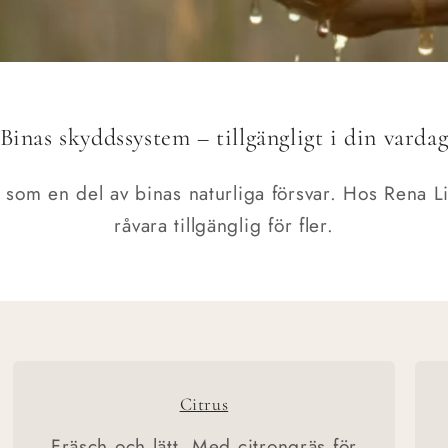
Binas skyddssystem – tillgängligt i din varda
som en del av binas naturliga försvar. Hos Rena Li
råvara tillgänglig för fler.
Citrus
Fräsch och lätt. Med citrongräs för