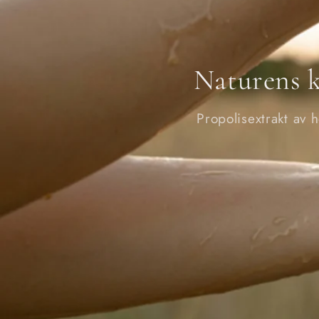
Naturens k
Propolisextrakt av 