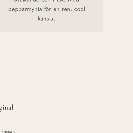
pepparmynta för en ren, cool
känsla.
ginal
 kassan.