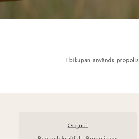
I bikupan används propolis 
Original
Ren och kraftfull. Propolisens