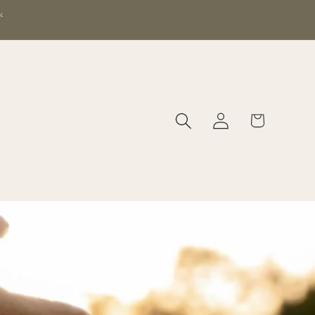
k
Logga
Varukorg
in