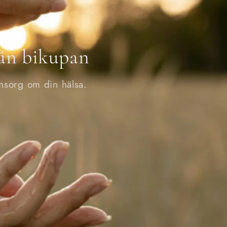
rån bikupan
omsorg om din hälsa.